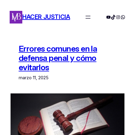
Saltar
al
HACER JUSTICIA
YouTube
TikTok
Instagra
Whats
contenido
Errores comunes en la
defensa penal y cómo
evitarlos
marzo 11, 2025