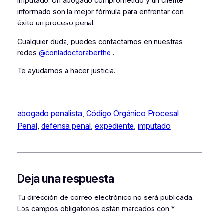
imputado. Un abogado comprometido y un cliente
informado son la mejor fórmula para enfrentar con
éxito un proceso penal.
Cualquier duda, puedes contactarnos en nuestras
redes
@conladoctoraberthe
.
Te ayudamos a hacer justicia.
abogado penalista
, 
Código Orgánico Procesal
Penal
, 
defensa penal
, 
expediente
, 
imputado
Deja una respuesta
Tu dirección de correo electrónico no será publicada.
Los campos obligatorios están marcados con
*