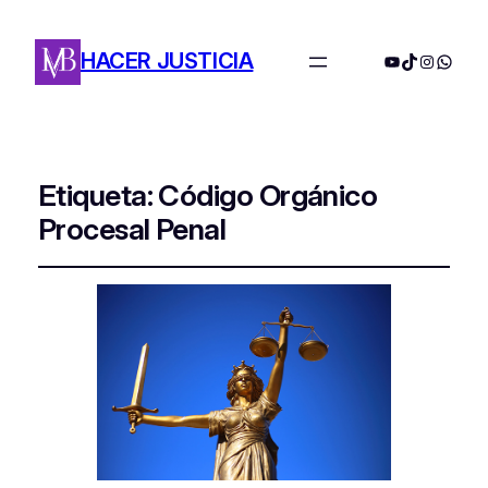
HACER JUSTICIA
YouTube
TikTok
Instagra
Whats
Etiqueta:
Código Orgánico
Procesal Penal