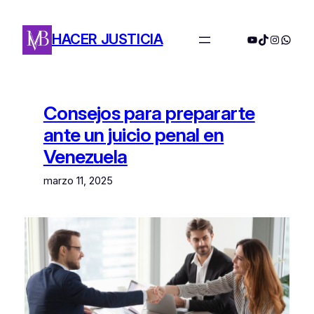
Saltar
al
HACER JUSTICIA
YouTube
TikTok
Instagra
Whats
contenido
Consejos para prepararte
ante un juicio penal en
Venezuela
marzo 11, 2025