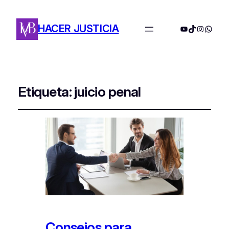
HACER JUSTICIA
YouTube
TikTok
Instagra
Whats
Etiqueta:
juicio penal
Consejos para