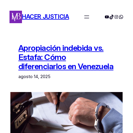
Saltar
al
HACER JUSTICIA
YouTube
TikTok
Instagra
Whats
contenido
Apropiación indebida vs.
Estafa: Cómo
diferenciarlos en Venezuela
agosto 14, 2025