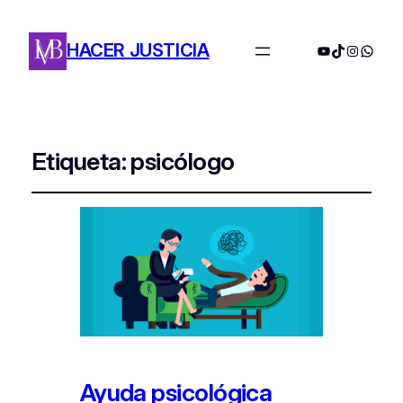
HACER JUSTICIA
YouTube
TikTok
Instagra
Whats
Etiqueta:
psicólogo
Ayuda psicológica