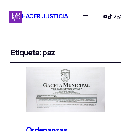
HACER JUSTICIA
YouTube
TikTok
Instagra
Whats
Etiqueta:
paz
Ordenanzas