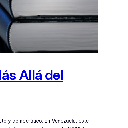
ás Allá del
usto y democrático. En Venezuela, este