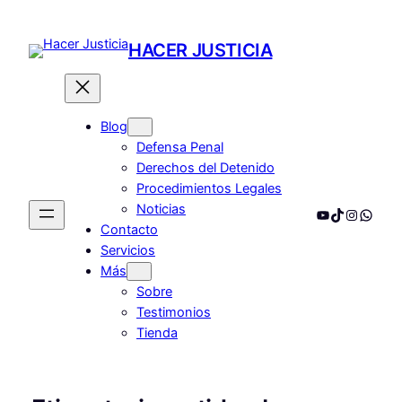
HACER JUSTICIA
Blog
Defensa Penal
Derechos del Detenido
Procedimientos Legales
Noticias
YouTube
TikTok
Instagr
Whats
Contacto
Servicios
Más
Sobre
Testimonios
Tienda