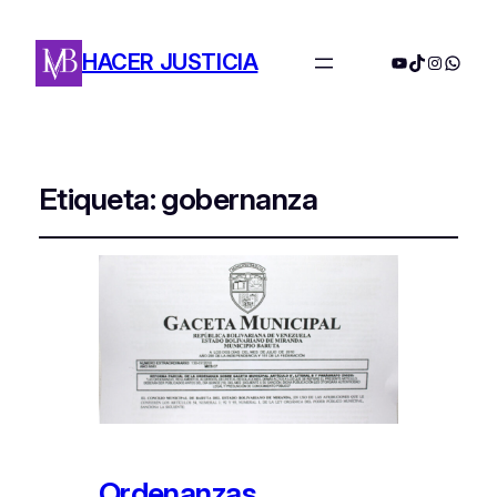
HACER JUSTICIA
YouTube
TikTok
Instagra
Whats
Etiqueta:
gobernanza
Ordenanzas