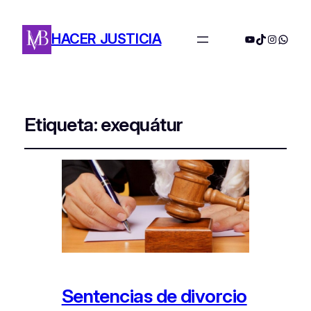
HACER JUSTICIA
YouTube
TikTok
Instagra
Whats
Etiqueta:
exequátur
Sentencias de divorcio