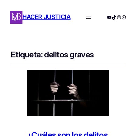
HACER JUSTICIA
YouTube
TikTok
Instagra
Whats
Etiqueta:
delitos graves
¿Cuáles son los delitos